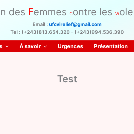
on des
F
emmes
ontre les
ol
C
Vi
Email :
ufcvirelief@gmail.com
Tel : (+243)813.654.320 - (+243)994.536.390
s
À savoir
Urgences
Présentation
Test