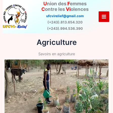
Aller
U
nion des
F
emmes
C
ontre les
Vi
olences
au
contenu
ufcvirelief@gmail.com
(+243).813.654.320
(+243).994.536.390
Agriculture
Savoirs en agriculture