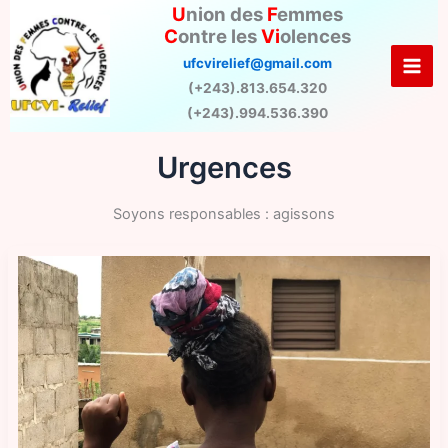
Aller
U
nion des
F
emmes
C
ontre les
Vi
olences
au
contenu
ufcvirelief@gmail.com
(+243).813.654.320
(+243).994.536.390
Urgences
Soyons responsables : agissons