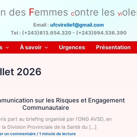
on des
F
emmes
ontre les
ol
C
Vi
Email :
ufcvirelief@gmail.com
Tel : (+243)813.654.320 - (+243)994.536.390
s
À savoir
Urgences
Présentation
illet 2026
mmunication sur les Risques et Engagement
Communautaire
ris part au briefing organisé par l’ONG AVSD, en
 la Division Provinciale de la Santé du […]
ser un commentaire
/
1 minute de lecture